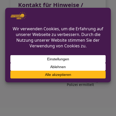
Kontakt für Hinweise /
Pressestelle
Hauptzollamt Aachen
0241/9091-2080
presse.hza-aachen@zoll.bund.de
https://www.zoll.de
VORHERIGER BEITRAG
Einbruch in Gaststätte in Ibbenbüren –
Geldkassetten entwendet
NÄCHSTER BEITRAG
Mann mit Schnittverletzung in Dortmund:
Polizei ermittelt