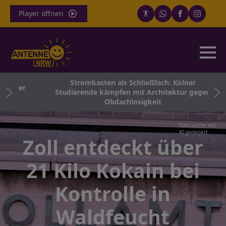
Player öffnen
Stromkasten als Schließfach: Kölner
r der
Studierende kämpfen mit Architektur gegen
Obdachlosigkeit
Foto wurde mit
KI generiert
Zoll entdeckt über
21 Kilo Kokain bei
Kontrolle in
Waldfeucht