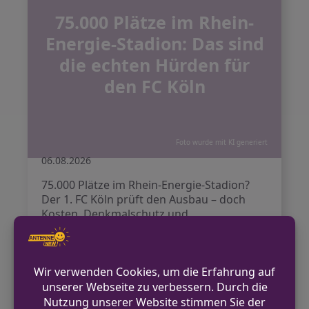
75.000 Plätze im Rhein-
Energie-Stadion: Das sind
die echten Hürden für
den FC Köln
Foto wurde mit KI generiert
06.08.2026
75.000 Plätze im Rhein-Energie-Stadion?
Der 1. FC Köln prüft den Ausbau – doch
Kosten, Denkmalschutz und
Anwohnerproteste machen das Projekt zur
echten…
Weiterlesen