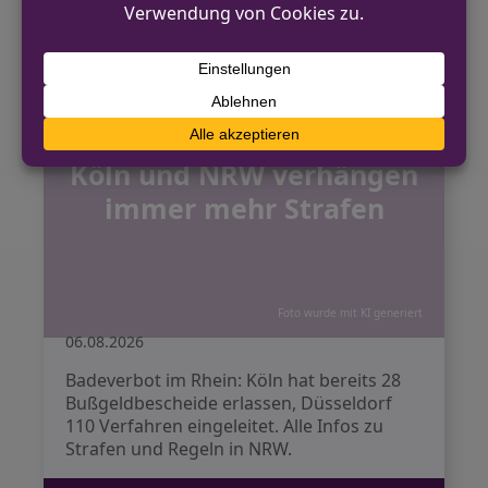
Badeverbot im Rhein:
Köln und NRW verhängen
immer mehr Strafen
Foto wurde mit KI generiert
06.08.2026
Badeverbot im Rhein: Köln hat bereits 28
Bußgeldbescheide erlassen, Düsseldorf
110 Verfahren eingeleitet. Alle Infos zu
Strafen und Regeln in NRW.