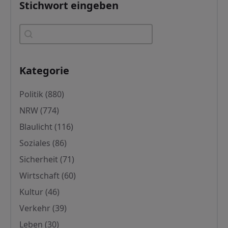
Stichwort eingeben
Stichwort eingeben
Stichwort eingeben
Kategorie
Kategorie
Politik
(880)
NRW
(774)
Blaulicht
(116)
Soziales
(86)
Sicherheit
(71)
Wirtschaft
(60)
Kultur
(46)
Verkehr
(39)
Leben
(30)