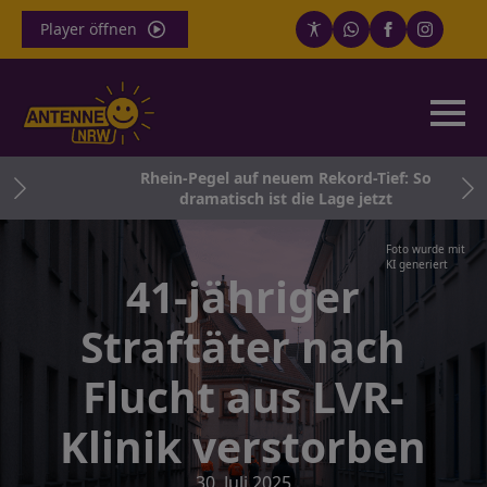
Player öffnen
er
Rhein-Pegel auf neuem Rekord-Tief: So
ag
dramatisch ist die Lage jetzt
Foto wurde mit
KI generiert
41-jähriger
Straftäter nach
Flucht aus LVR-
Klinik verstorben
30. Juli 2025