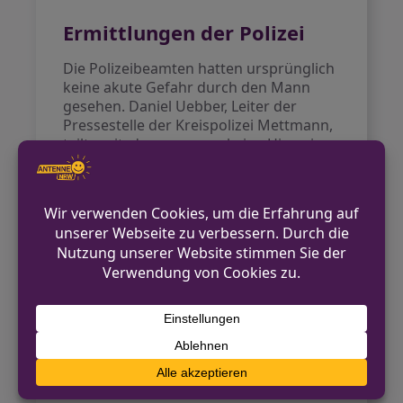
Ermittlungen der Polizei
Die Polizeibeamten hatten ursprünglich
keine akute Gefahr durch den Mann
gesehen. Daniel Uebber, Leiter der
Pressestelle der Kreispolizei Mettmann,
teilte mit, dass es zuvor keine Hinweise
für eine öffentliche Fahndung gegeben
hatte. Dennoch gab es laut
Ermittlungen konkrete Hinweise darauf,
dass der 41-Jährige sich nach seiner
Flucht in Bonn aufhielt, wo er
persönliche Kontakte hatte.
Die Umstände des Sturzes und weitere
Details zum Vorfall wurden bislang nicht
veröffentlicht.
Quelle:
Rheinische Post