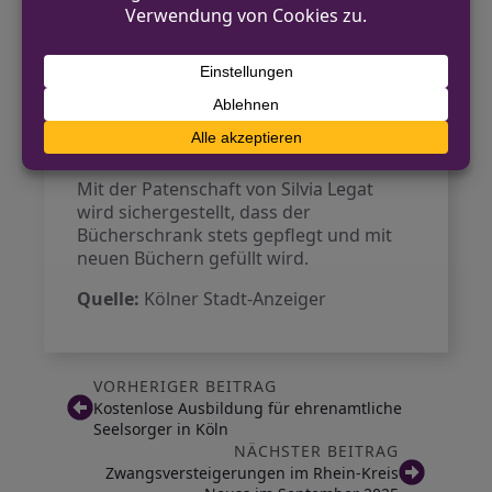
Bücher zur Verfügung. Der Schrank
bietet nun Platz für eine Vielzahl von
Genres, von Krimis bis hin zu
klassischen Werken. Ziel ist es, eine
bunte Mischung an Literatur anzubieten
und damit das Interesse am Lesen zu
fördern.
Mit der Patenschaft von Silvia Legat
wird sichergestellt, dass der
Bücherschrank stets gepflegt und mit
neuen Büchern gefüllt wird.
Quelle:
Kölner Stadt-Anzeiger
VORHERIGER BEITRAG
Kostenlose Ausbildung für ehrenamtliche
Seelsorger in Köln
NÄCHSTER BEITRAG
Zwangsversteigerungen im Rhein-Kreis