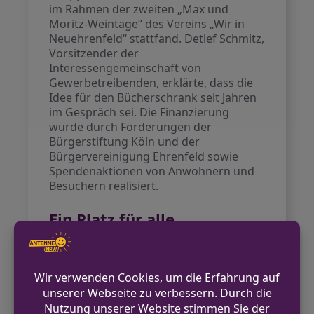
im Rahmen der zweiten „Max und
Moritz-Weintage“ des Vereins „Wir in
Neuehrenfeld“ stattfand. Detlef Schmitz,
Vorsitzender der
Interessengemeinschaft von
Gewerbetreibenden, erklärte, dass die
Idee für den Bücherschrank seit Jahren
im Gespräch sei. Die Finanzierung
wurde durch Förderungen der
Bürgerstiftung Köln und der
Bürgervereinigung Ehrenfeld sowie
Spendenaktionen von Anwohnern und
Besuchern realisiert.
Ein Platz für alle
Der Bücherschrank soll als neuer
Treffpunkt und Ort des Austauschs über
Bücher dienen. Bezirksbürgermeister
Volker Spelthann und andere
Anwesende brachten bereits eigene