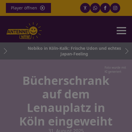
Player öffnen
ägt
Nobiko in Köln-Kalk: Frische Udon und echtes
Japan-Feeling
Foto wurde mit
KI generiert
Bücherschrank
auf dem
Lenauplatz in
Köln eingeweiht
31. August 2025