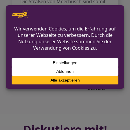
Die Straßen von Meerbusch sind somit
wieder in ihrem gewohnten Zustand,
und das Villenviertel, bekannt für seine
Ruhe und Eleganz, bleibt von den
Unruhen der letzten Woche unberührt.
Quelle:
Rheinische Post
VORHERIGER BEITRAG
Feuerwehr Mönchengladbach trainiert für
Waldbrände im Hardter Wald
NÄCHSTER BEITRAG
Winzer-Veedel: Fotografiekunst in der Kölner
Südstadt
Diskutiere mit!