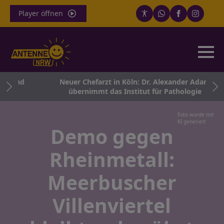
Player öffnen
n und
Neuer Chefarzt in Köln: Dr. Alexander Adam
übernimmt das Institut für Pathologie
Foto wurde mit
KI generiert
Demo gegen
Rheinmetall:
Meerbuscher
Villenviertel