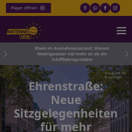
Player öffnen
Rhein im Ausnahmezustand: Warum
ne
Niedrigwasser viel mehr ist als ein
Schifffahrtsproblem
Foto wurde mit
KI generiert
Ehrenstraße:
Neue
Sitzgelegenheiten
für mehr