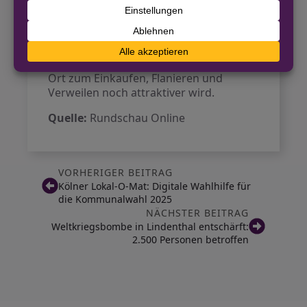
Hohenzollernring und Friesenwall im
vierten Quartal 2026 vorgesehen.
Diese Maßnahmen sollen dazu
beitragen, dass die Ehrenstraße als ein
Ort zum Einkaufen, Flanieren und
Verweilen noch attraktiver wird.
Quelle:
Rundschau Online
VORHERIGER BEITRAG
Kölner Lokal-O-Mat: Digitale Wahlhilfe für
die Kommunalwahl 2025
NÄCHSTER BEITRAG
Weltkriegsbombe in Lindenthal entschärft:
2.500 Personen betroffen