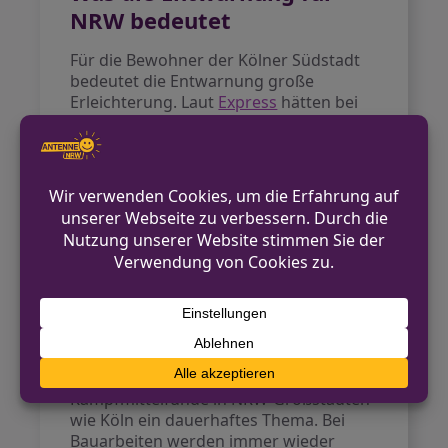
NRW bedeutet
Für die Bewohner der Kölner Südstadt
bedeutet die Entwarnung große
Erleichterung. Laut
Express
hätten bei
einem Bombenfund bis zu 13.000
Menschen evakuiert werden müssen.
Dies hätte massive Auswirkungen auf
den Verkehr und das öffentliche Leben
in der Domstadt gehabt. Die
rechtzeitige Klärung verhinderte
unnötige Belastungen für Anwohner
und Geschäftsleute.
Ausblick
Auch wenn diesmal Entwarnung
gegeben werden konnte, bleiben
Kampfmittelfunde in NRW-Großstädten
wie Köln ein dauerhaftes Thema. Bei
Bauarbeiten werden immer wieder