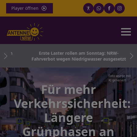
Player öffnen
ten
Erste Laster rollen am Sonntag: NRW-
Fahrverbot wegen Niedrigwasser ausgesetzt
Foto wurde mit
KI generiert
Für mehr
Verkehrssicherheit:
Längere
Grünphasen an