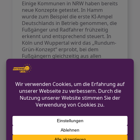
Einige Kommunen in NRW haben bereits
neue Konzepte getestet. In Hamm
wurde zum Beispiel die erste KI-Ampel
Deutschlands in Betrieb genommen, die
Fußgänger und Radfahrer frühzeitig
erkennt und entsprechend steuert. In
Köln und Wuppertal wird das „Rundum-
Grün-Konzept“ erprobt, bei dem
Fußgängern gleichzeitig aus allen
Richtungen Grün angezeigt wird.
Solingen hat zudem Ampeln mit
Countdown-Anzeigen eingeführt, die
zeigen, wie lange Fußgänger noch
warten müssen.
Gesetzliche und technische
Hürden
Trotz positiver Ansätze gibt es nicht nur
technische Herausforderungen,
sondern auch gesetzliche Vorgaben. Die