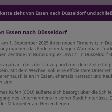
ette zieht von Essen nach Düsseldorf und schließt
von Essen nach Düsseldorf
t am 1. September 2025 ihren neuen Firmensitz in D
eney markiert das Ende einer langen Warenhaus-Tradit
uen Zentrale im Bürokomplex „RWI 4“ in Düsseldorf-B
z gab an, dass der Umzug auch mit dem Ziel erfolgt, 
sein. Mit dem Wechsel soll eine effizientere Unterne
enhausfilialen in Essen, ehemals Karstadt und Kaufh
n sind.
as Kufen (CDU) äußerte sich besorgt über die Schli
ang des Unternehmens in seiner Stadt hinterlässt. E
der Mitarbeiter am Herzen liegen.