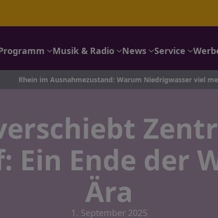
Programm
Musik & Radio
News
Service
Werb
m Ausnahmezustand: Warum Niedrigwasser viel mehr ist als ein 
verschiebt Zent
f: Ein Ende der 
Ära
1. September 2025