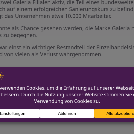
 zwei Galeria-Filialen aktiv, die Teil eines bundeswe
sich auf einem erfolgreichen Sanierungskurs zu befinde
gt das Unternehmen etwa 10.000 Mitarbeiter.
nte als Chance gesehen werden, die Marke Galeria n
s zu begegnen.
r einst ein wichtiger Bestandteil der Einzelhandels
d von vielen als Verlust wahrgenommen.
t Missbrauch in Pflegeheimen
Nach Erdbeben in Afghani