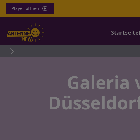
Player öffnen
Startseite
Rhein i
Galeria 
Düsseldor