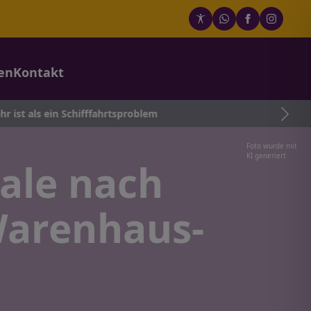
en
Kontakt
Schifffahrtsproblem
Foto wurde mit
KI generiert
rale nach
Warenhaus-