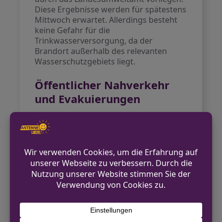
Diese Ergebnisse werden für spätestens
Mittwoch erwartet. Allerdings besteht
keine Gefahr für die
Trinkwasserversorgung, da der
Brandort außerhalb des relevanten
Wasserschutzgebiets liegt.
Öffentlicher Nahverkehr
und Evakuierungen
Die Linien des öffentlichen Nahverkehrs
wurden umgeleitet, insbesondere die
Linie 789 und die SB59, bei denen
Haltestellen entfallen. Darüber hinaus
wurden 15 Personen vorsorglich in ein
Hotel untergebracht, da sie aufgrund
der anhaltenden Rauchentwicklung
nicht in ihre Wohnungen zurückkehren
konnten.