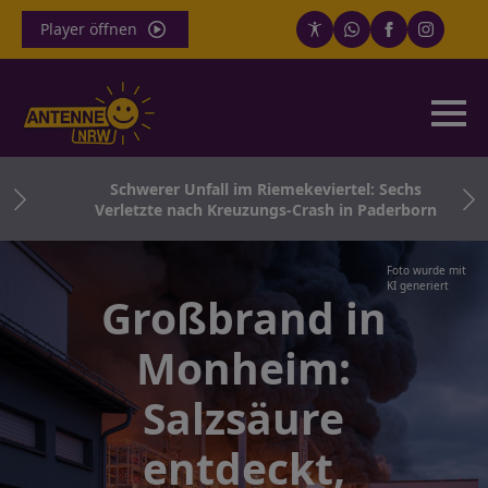
Player öffnen
nd
Schwerer Unfall im Riemekeviertel: Sechs
Verletzte nach Kreuzungs-Crash in Paderborn
Foto wurde mit
KI generiert
Großbrand in
Monheim:
Salzsäure
entdeckt,