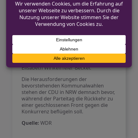
Satzungsänderung beschlossen, die
einen zusätzlichen stellvertretenden
Landesvorsitzenden für die
Ruhrgebiets-CDU schafft. Neu im
Landesvorstand ist der
Bundestagsabgeordnete Matthias
Hauer aus Essen. Die verbleibenden
Posten gehen an bekannte Gesichter
wie Jan Heinisch, Ina Scharrenbach,
Sabine Verheyen, Daniel Sieveke und
Elisabeth Winkelmeier-Becker.
Die Herausforderungen der
bevorstehenden Kommunalwahlen
stehen der CDU in NRW demnach bevor,
während der Parteitag die Rückkehr zu
einer geschlossenen Front gegen die
Konkurrenz beflügeln soll.
Quelle:
WDR