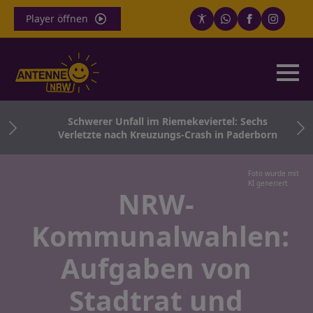
Player öffnen
nd
Schwerer Unfall im Riemekeviertel: Sechs
Verletzte nach Kreuzungs-Crash in Paderborn
Foto wurde mit
KI generiert
NRW-
Kommunalwahlen:
Aufgaben von
Stadtrat und