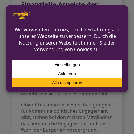
Finanzielle Aspekte der
Kommunalvertretungen
Die Mitglieder der Stadträte und
Kreistage agieren meist ehrenamtlich,
erhalten jedoch eine finanzielle
Entschädigung. Diese variiert abhängig
von der Größe der Gemeinde. In kleinen
Gemeinden mit weniger als 10.000
Einwohnern liegt die monatliche
Pauschale bei etwa 234 Euro, während
es in großen Städten mit über 450.000
Einwohnern rund 642 Euro sind. Auch
die Entschädigungen im Kreistag
orientieren sich an der Einwohnerzahl.
Obwohl es finanzielle Entschädigungen
für kommunalpolitisches Engagement
gibt, stehen bei den meisten Mitgliedern
das persönliche Engagement und das
Wohl der Bürger im Vordergrund.