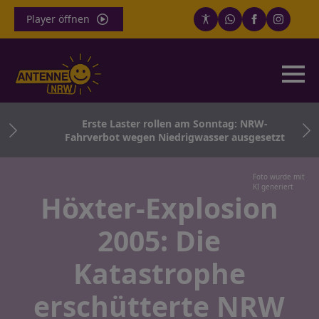
Player öffnen
ten
Erste Laster rollen am Sonntag: NRW-
Fahrverbot wegen Niedrigwasser ausgesetzt
Foto wurde mit
KI generiert
Höxter-Explosion
2005: Die
Katastrophe
erschütterte NRW