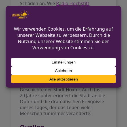
Schäden an. Wie
Radio Hochstift
berichtet, wurden in der Nähe vom
Historischen Rathaus rund 100 Häuser
beschädigt. Die Nachbarhäuser erlitten
schwere Schäden, im weiteren Umkreis
gingen Fensterscheiben zu Bruch.
Die Aufarbeitung und
Erinnerung
Die Ermittler stellten fest, dass die
Explosion bewusst herbeigeführt
wurde. Der Vorfall gilt bis heute als eine
der schwersten Katastrophen in der
Geschichte der Stadt Höxter. Auch fast
20 Jahre später erinnert die Stadt an die
Opfer und die dramatischen Ereignisse
dieses Tages, der das Leben vieler
Menschen für immer veränderte.
Quellen