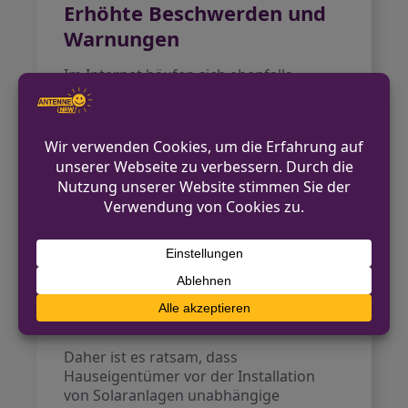
Erhöhte Beschwerden und
Warnungen
Im Internet häufen sich ebenfalls
Beschwerden über das
Geschäftsgebaren von Solarnia. Die
Verbraucherzentrale NRW
hat
zahlreiche Meldungen
entgegengenommen. Laut Berichten
von Kunden hätten viele bis zu
80
Prozent
der Gesamtsumme bereits im
Voraus bezahlt.
Rüdiger Hagedorn
, ein
ehrenamtlicher Energieberater, warnt,
dass solch hohe Anzahlungen unseriös
sind und rät dazu, dass Zahlungen erst
nach erfolgreichem Anschluss der
Anlagen erfolgen sollten.
Daher ist es ratsam, dass
Hauseigentümer vor der Installation
von Solaranlagen unabhängige