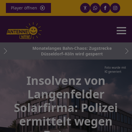
Player öffnen
och
Monatelanges Bahn-Chaos: Zugstrecke
Düsseldorf–Köln wird gesperrt
Foto wurde mit
KI generiert
Insolvenz von
Langenfelder
Solarfirma: Polizei
ermittelt wegen