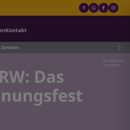
en
Kontakt
Foto wurde mit
KI generiert
NRW: Das
gnungsfest