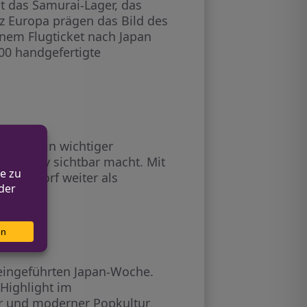
st das Samurai-Lager, das
nz Europa prägen das Bild des
nem Flugticket nach Japan
00 handgefertigte
n auch ein wichtiger
ommunity sichtbar macht. Mit
üsseldorf weiter als
s eingeführten Japan-Woche.
 Highlight im
ur und moderner Popkultur