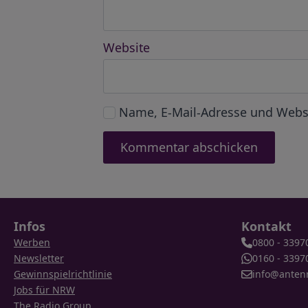
Website
Name, E-Mail-Adresse und Webs
Infos
Kontakt
Werben
0800 - 3397
Newsletter
0160 - 3397
Gewinnspielrichtlinie
info@anten
Jobs für NRW
The Radio Group