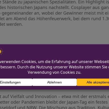
 Stände zu japanischen Spezialitäten. Ein Highlight i
 des historischen Japans nachstellt. Cosplayer aus ga
b gegeneinander an, wobei der Gewinner meist mit ei
ldet am Abend das Höhenfeuerwerk, bei dem rund 1.3
et werden.
r Japan-Tag nicht nur ein Fest der Begegnung, sonder
eziehung zwischen Düsseldorf und der japanischen C
ollen ab 2025 noch mehr Zielgruppen erreicht und D
rofiliert werden.
kt auf Vielfalt und Innovation – etwa mit der erstmal
tter oder Pandemien bleibt der Japan-Tag ein festes
sseldorf und NRW. Die Mischung aus Tradition, Kult