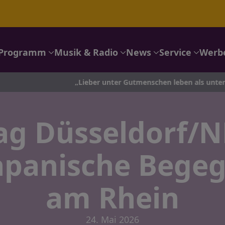
Programm
Musik & Radio
News
Service
Werb
„Lieber unter Gutmenschen leben als unter Zynikern
ag Düsseldorf/
apanische Bege
am Rhein
24. Mai 2026