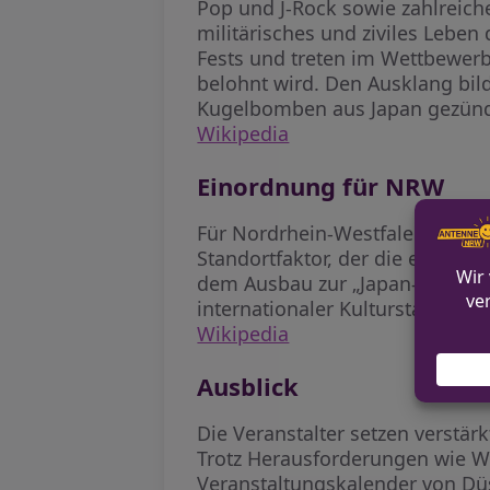
Pop und J-Rock sowie zahlreiche
militärisches und ziviles Leben
Fests und treten im Wettbewer
belohnt wird. Den Ausklang bi
Kugelbomben aus Japan gezünd
Wikipedia
Einordnung für NRW
Für Nordrhein-Westfalen ist de
Standortfaktor, der die enge B
dem Ausbau zur „Japan-Woche“ s
internationaler Kulturstandort p
Wikipedia
Ausblick
Die Veranstalter setzen verstär
Trotz Herausforderungen wie We
Veranstaltungskalender von Dü