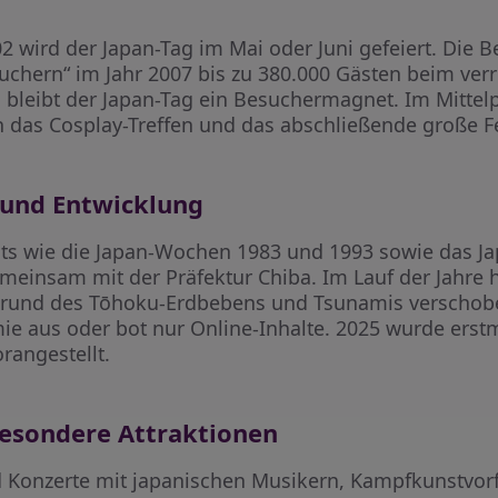
002 wird der Japan-Tag im Mai oder Juni gefeiert. Di
suchern“ im Jahr 2007 bis zu 380.000 Gästen beim verr
leibt der Japan-Tag ein Besuchermagnet. Im Mittelp
das Cosplay-Treffen und das abschließende große F
 und Entwicklung
nts wie die Japan-Wochen 1983 und 1993 sowie das Ja
meinsam mit der Präfektur Chiba. Im Lauf der Jahre ha
fgrund des Tōhoku-Erdbebens und Tsunamis verschobe
e aus oder bot nur Online-Inhalte. 2025 wurde erst
rangestellt.
sondere Attraktionen
Konzerte mit japanischen Musikern, Kampfkunstvorf