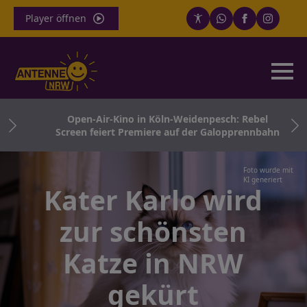
Player öffnen
ne
Open-Air-Kino in Köln-Weidenpesch: Rebel
er
Screen feiert Premiere auf der Galopprennbahn
Foto wurde mit
KI generiert
Kater Karlo wird
zur schönsten
Katze in NRW
gekürt