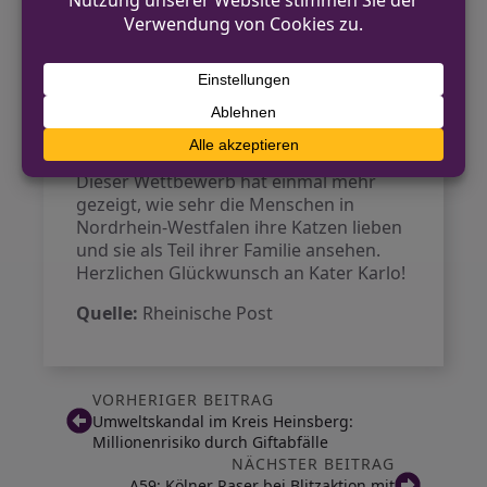
Teilnehmer. Die beiden nächsten Plätze
belegten der Norweger-Mix
Fino
aus
Niederkrüchten
und die Heilige Birma
Pippa
aus
Mönchengladbach
. Die
Gewinner erhielten Gutscheine von
REWE als Belohnung für ihre tierischen
Schönheiten.
Dieser Wettbewerb hat einmal mehr
gezeigt, wie sehr die Menschen in
Nordrhein-Westfalen ihre Katzen lieben
und sie als Teil ihrer Familie ansehen.
Herzlichen Glückwunsch an Kater Karlo!
Quelle:
Rheinische Post
VORHERIGER BEITRAG
Umweltskandal im Kreis Heinsberg:
Millionenrisiko durch Giftabfälle
NÄCHSTER BEITRAG
A59: Kölner Raser bei Blitzaktion mit