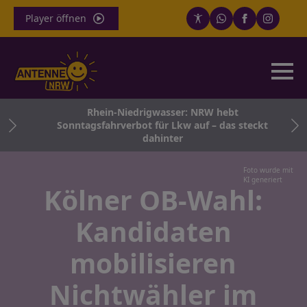
Player öffnen
Rhein-Niedrigwasser: NRW hebt
in
Sonntagsfahrverbot für Lkw auf – das steckt
dahinter
Foto wurde mit
KI generiert
Kölner OB-Wahl:
Kandidaten
mobilisieren
Nichtwähler im