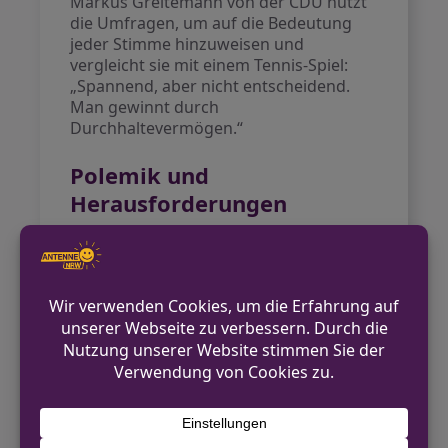
Markus Greitemann von der CDU nutzt
die Umfragen, um auf die Bedeutung
jeder Stimme hinzuweisen und
vergleicht sie mit einem Tennis-Spiel:
„Spannend, aber nicht entscheidend.
Man gewinnt durch
Durchhaltevermögen.“
Polemik und
Herausforderungen
Die Debatte wird zudem von
polarisierten Angriffen auf Greitemann
begleitet, wie die Parteichefin Serap
Güler bemerkt. Die AfD sieht in ihren
Umfragewerten von neun Prozent, dass
ihre Ansichten zunehmend Anklang
finden. Matthias Büschges von der AfD
fordert, die relevanten
Herausforderungen offen
anzusprechen.