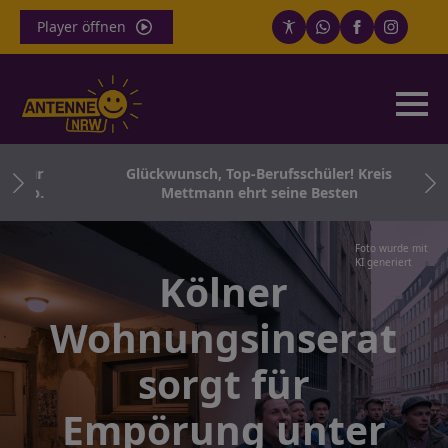
Player öffnen
 für
Glückwunsch, Top-Berufsschüler! Kreis
 Co.
Mettmann ehrt seine Besten
Foto wurde mit
KI generiert
Kölner
Wohnungsinserat
sorgt für
Empörung unter