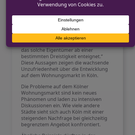
Besichtigungstermin sicherlich
zahlreiche Interessenten anziehen wird,
die um die Wohnung konkurrieren.
Einige Nutzer forderten sogar rechtliche
Maßnahmen gegen derartige
Vermietungen. Ein Kommentar lautete:
„Es sollte ein Gesetz erlassen werden,
das solche Eigentümer ab einer
bestimmten Dreistigkeit enteignet.“
Diese Aussagen zeigen die wachsende
Unzufriedenheit über die Entwicklung
auf dem Wohnungsmarkt in Köln.
Die Probleme auf dem Kölner
Wohnungsmarkt sind kein neues
Phänomen und laden zu intensiven
Diskussionen ein. Wie viele andere
Städte sieht sich auch Köln mit einer
steigenden Nachfrage bei gleichzeitig
begrenztem Angebot konfrontiert.