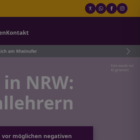
en
Kontakt
ufer
Foto wurde mit
KI generiert
 in NRW:
llehrern
vor möglichen negativen