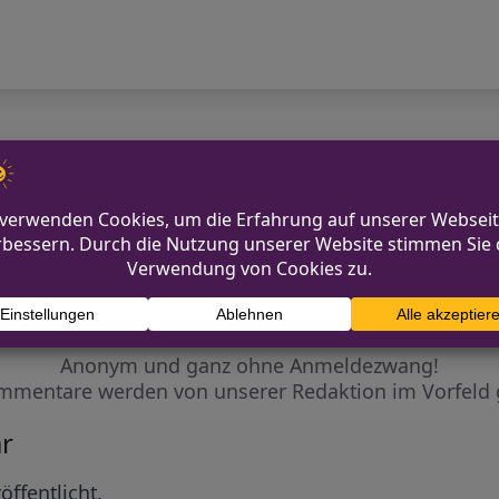
t von Verpackungssteuern
Vom Alkohol zur Landw
Diskutiere mit!
Anonym und ganz ohne Anmeldezwang!
mmentare werden von unserer Redaktion im Vorfeld 
r
öffentlicht.