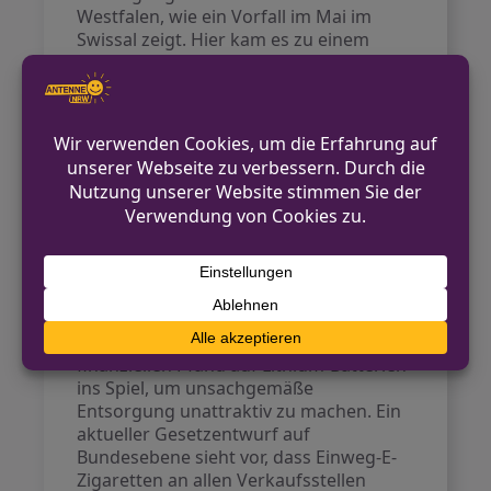
Westfalen, wie ein Vorfall im Mai im
Swissal zeigt. Hier kam es zu einem
Brand nach der Entsorgung eines Akkus
im Hausmüll. Das Müllaufkommen aus
Regionen wie dem Ruhrgebiet und
Münsterland landet etwa im Lippewerk
in Lünen, wo die Brandgefahr ein
tägliches Problem darstellt
(
tagesschau
).
Ausblick
Für Lösungen werden verschiedene
Wege diskutiert. Der NRW-
Umweltminister brachte einen
finanziellen Pfand auf Lithium-Batterien
ins Spiel, um unsachgemäße
Entsorgung unattraktiv zu machen. Ein
aktueller Gesetzentwurf auf
Bundesebene sieht vor, dass Einweg-E-
Zigaretten an allen Verkaufsstellen