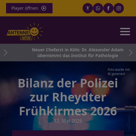
Player öffnen
und
Neuer Chefarzt in Köln: Dr. Alexander Adam
übernimmt das Institut für Pathologie
Foto wurde mit
KI generiert
Bilanz der Polizei
zur Rheydter
Frühkirmes 2026
12. Mai 2026