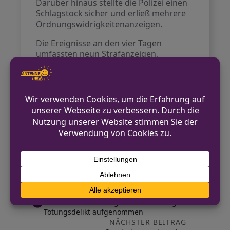
Darüber hinaus stellte die Polizei einen
Schlagstock sicher und erließ mehrere
Ordnungswidrigkeitenanzeigen.
Die Ereignisse an den vier Tagen
umfassten neun Strafanzeigen,
darunter Körperverletzungen,
Handtaschendiebstähle und eine
sexuelle Belästigung, die zu einer
körperlichen Auseinandersetzung
führte. Insgesamt wurden 26
Platzverweise ausgesprochen, und vier
Kinder, die sich während der Kirmes von
ihren Eltern getrennt hatten, konnten
sicher zurückgebracht werden.
VORHERIGER BEITRAG
Schleiden: Ermittlungen zu verdächtigtem
Tötungsdelikt aufgenommen
NÄCHSTER BEITRAG