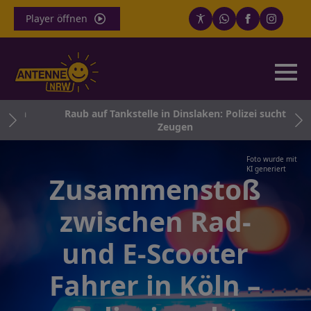
Player öffnen
arum
Raub auf Tankstelle in Dinslaken: Polizei sucht
Zeugen
Foto wurde mit
KI generiert
Zusammenstoß
zwischen Rad-
und E-Scooter
Fahrer in Köln –