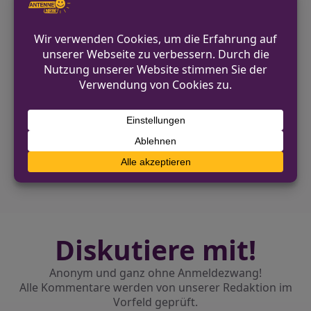
genauen Unfallhergang aufgenommen
und bittet mögliche Zeugen, sich zu
melden.
VORHERIGER BEITRAG
Bilanz der Polizei zur Rheydter Frühkirmes
2026
NÄCHSTER BEITRAG
Einbruch in Imbiss in Brüggen-Bracht
Diskutiere mit!
Anonym und ganz ohne Anmeldezwang!
Alle Kommentare werden von unserer Redaktion im
Vorfeld geprüft.