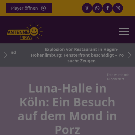
Player öffnen
Explosion vor Restaurant in Hagen-
ngend
Hohenlimburg: Fensterfront beschädigt – Polizei
sucht Zeugen
Foto wurde mit
KI generiert
Luna-Halle in
Köln: Ein Besuch
auf dem Mond in
Porz