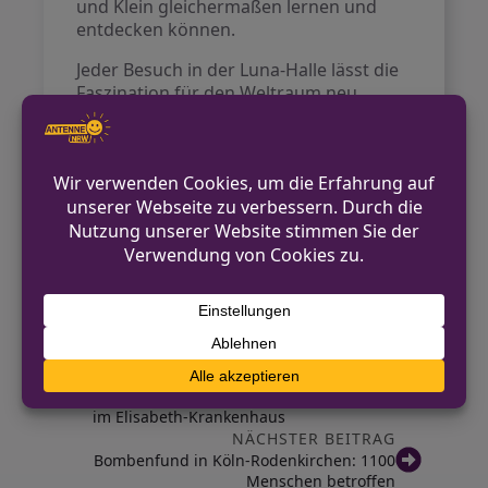
und Klein gleichermaßen lernen und
entdecken können.
Jeder Besuch in der Luna-Halle lässt die
Faszination für den Weltraum neu
erblühen und regt dazu an, über die
unendlichen Möglichkeiten der
Erkundung nachzudenken.
Ein Besuch der Luna-Halle ist daher
nicht nur lehrreich, sondern auch ein
Erlebnis, das zum Staunen einlädt.
Quelle:
General-Anzeiger Bonn
VORHERIGER BEITRAG
Zertifizierung für gynäkologische Onkologie
im Elisabeth-Krankenhaus
NÄCHSTER BEITRAG
Bombenfund in Köln-Rodenkirchen: 1100
Menschen betroffen