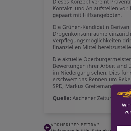
Dieses Konzept vereint Prävent
Kontakt- und Anlaufstellen vor.
gepaart mit Hilfsangeboten.
Die Grünen-Kandidatin Berivan
Drogenkonsumräume einzurichten
Verpflegungsmöglichkeiten drin
finanziellen Mittel bereitzustell
Die aktuelle Oberbürgermeister
Bewertungen ihrer Arbeit sind ü
im Niedergang sehen. Dies füh
erschwert das Rennen um Reker
SPD, Markus Greitemann von d
Quelle:
Aachener Zeitung
VORHERIGER BEITRAG
Notlandung in Köln: Betrunkene Britin s