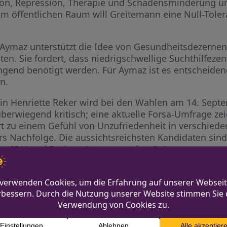
ion, Repression, Therapie und Schadensminderung un
 Im öffentlichen Raum will Greitemann eine Null-Tole
 Aymaz unterstützt die Idee von Gesundheitsdezerne
. Sie fordert, dass niedrigschwellige Suchthilfeze
gend benötigt werden. Für Aymaz ist es entscheiden
en.
in Henriette Reker wird bei den Wahlen am 14. Septe
berwiegend kritisch; eine aktuelle Forsa-Umfrage zeig
rt zu einem Gefühl von Unzufriedenheit in verschie
s Nachfolge. Die aussichtsreichsten Kandidaten sind
er CDU und Berivan Aymaz von den Grünen.
Zweites Etappen-Spektake
orgt für Zwischenstopp