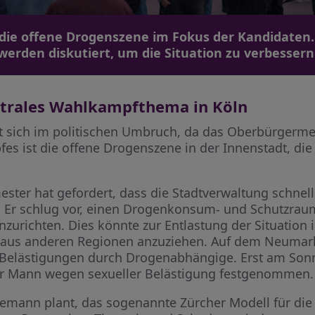
 die offene Drogenszene im Fokus der Kandidate
werden diskutiert, um die Situation zu verbessern
trales Wahlkampfthema in Köln
et sich im politischen Umbruch, da das Oberbürgermei
s ist die offene Drogenszene in der Innenstadt, die
ster hat gefordert, dass die Stadtverwaltung schnell
Er schlug vor, einen Drogenkonsum- und Schutzraum
zurichten. Dies könnte zur Entlastung der Situation 
us anderen Regionen anzuziehen. Auf dem Neumarkt
 Belästigungen durch Drogenabhängige. Erst am Sonn
erer Mann wegen sexueller Belästigung festgenommen.
emann plant, das sogenannte Zürcher Modell für die