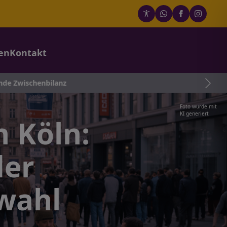
en
Kontakt
nz
Foto wurde mit
KI generiert
 Köln:
der
wahl