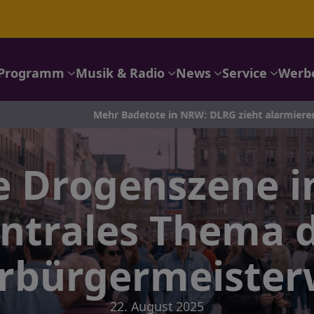
Programm
Musik & Radio
News
Service
Werb
Mehr Badetote in NRW: DLRG zieht alarmierende Zwischenbila
e Drogenszene in
ntrales Thema 
rbürgermeister
22. August 2025