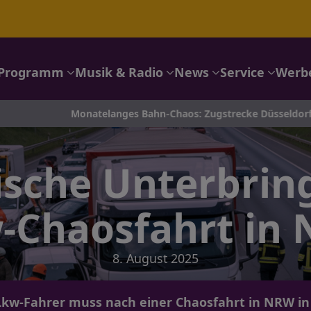
Programm
Musik & Radio
News
Service
Werb
Monatelanges Bahn-Chaos: Zugstrecke Düsseldorf–Köln wird ges
ische Unterbri
-Chaosfahrt in
8. August 2025
Lkw-Fahrer muss nach einer Chaosfahrt in NRW in 