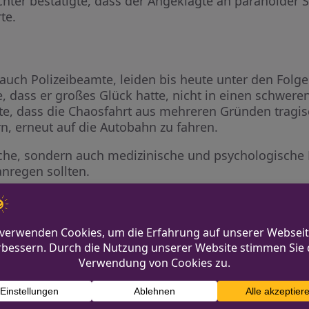
achter bestätigte, dass der Angeklagte an paranoider 
te.
 auch Polizeibeamte, leiden bis heute unter den Folge
 dass er großes Glück hatte, nicht in einen schweren
te, dass die Chaosfahrt aus mehreren Gründen tragisc
n, erneut auf die Autobahn zu fahren.
tische, sondern auch medizinische und psychologische
nregen sollten.
r leiden unter
Ärger um Pools in Herne