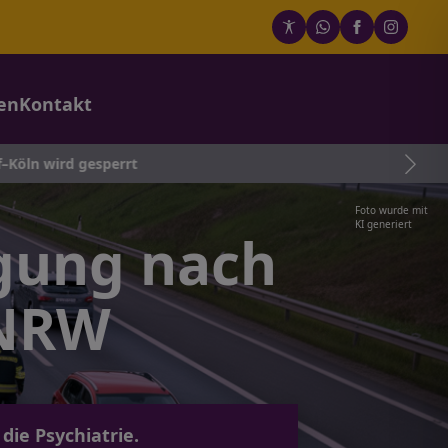
en
Kontakt
perrt
Foto wurde mit
KI generiert
ngung nach
 NRW
die Psychiatrie.