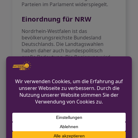
Parteien im Parlament widerspiegelt.
Einordnung für NRW
Nordrhein-Westfalen ist das
bevölkerungsreichste Bundesland
Deutschlands. Die Landtagswahlen
haben daher auch bundespolitisch
große Bedeutung. Die Regierung wird
aus den Reihen der
Landtagsabgeordneten gebildet.
Ausblick
Die nächste Landtagswahl in NRW findet
turnusgemäß alle fünf Jahre statt. Sie
gibt den Menschen in Nordrhein-
Westfalen die Möglichkeit, die politische
Entwicklung mitzugestalten.
Quellen