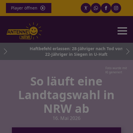
Player öffnen
e
Haftbefehl erlassen: 28-Jähriger nach Tod von
22-Jähriger in Siegen in U-Haft
Foto wurde mit
KI generiert
So läuft eine
Landtagswahl in
NRW ab
16. Mai 2026