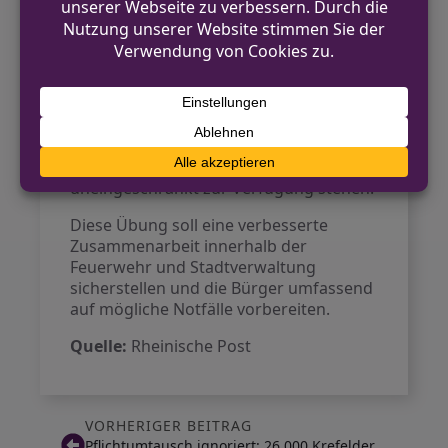
Sicherheit für die Bürgerinnen und
Bürger von Kaarst. Die Bevölkerung ist
eingeladen, sich an den
Notrufinformationspunkten zu
informieren, deren Standorte auf der
städtischen Webseite veröffentlicht
sind. Die Notrufnummern 112 und 110
werden während der Übung
uneingeschränkt zur Verfügung stehen.
Diese Übung soll eine verbesserte
Zusammenarbeit innerhalb der
Feuerwehr und Stadtverwaltung
sicherstellen und die Bürger umfassend
auf mögliche Notfälle vorbereiten.
Quelle:
Rheinische Post
VORHERIGER BEITRAG
Pflichtumtausch ignoriert: 26.000 Krefelder