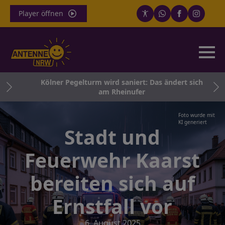
Player öffnen
und
Kölner Pegelturm wird saniert: Das ändert sich
am Rheinufer
Foto wurde mit
KI generiert
Stadt und
Feuerwehr Kaarst
bereiten sich auf
Ernstfall vor
6. August 2025