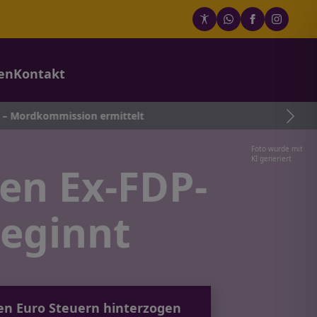
en
Kontakt
ission ermittelt
Foto wurde mit
KI generiert
en Ex-FDP-
beginnt
onen Euro Steuern hinterzogen