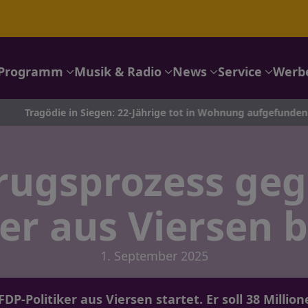
Programm
Musik & Radio
News
Service
Werb
e in Siegen: 22-Jährige tot in Wohnung aufgefunden – Mordkomm
rugsprozess geg
ker aus Viersen 
1. September 2025
DP-Politiker aus Viersen startet. Er soll 38 Milli