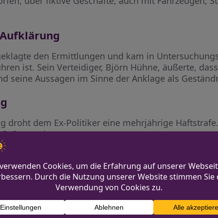
fen, über fiktive Geschäfte, auch mit Fahrzeugen, 
 Aufklärung
ngeklagte den Ermittlungen und kam in Untersuchungs
ren ist. Sein Verteidiger, Björn Hühne, äußerte, da
d seine Aussagen im Sinne der Anklage als Geständn
ng
g droht dem Ex-Politiker eine mehrjährige Haftstrafe
 5. September angesetzt.
Verschiedene Perspektiven
Merz schließt Steu