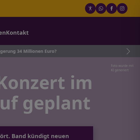
en
Kontakt
illionen Euro?
Foto wurde mit
KI generiert
Konzert im
uf geplant
tört. Band kündigt neuen