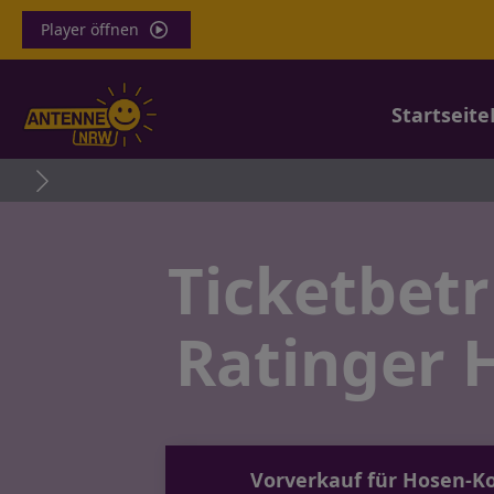
Player öffnen
Startseite
Miqua
Ticketbet
Ratinger 
Vorverkauf für Hosen-Ko