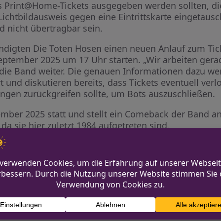
als Print@Home-Tickets ausgegeben werden sollten, d
chtbildausweis gegen eine Eintrittskarte eingetausch
d nicht übertragbar sein.
ündigten Die Toten Hosen einen neuen Anlauf zum Tick
tember 2025 um 17 Uhr starten. „Wir arbeiten gerad
die Band weiter. Die genauen Informationen dazu werd
rt und diskutieren bereits, dass Tickets eventuell ve
lungen zurückgreifen sollte, um Bots auszuschließen.
mber 2025 statt und stellt ein Comeback der Band an 
a sie hier zuletzt 1984 aufgetreten sind.
ffnet in freudiger Erwartung
Heftiges Gewitter üb