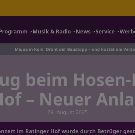
Programm
Musik & Radio
News
Service
Werb
 in Köln: Droht der Baustopp – und kostet die Verzögerung 34 M
rug beim Hosen-
Hof – Neuer Anla
29. August 2025
nzert im Ratinger Hof wurde durch Betrüger ges