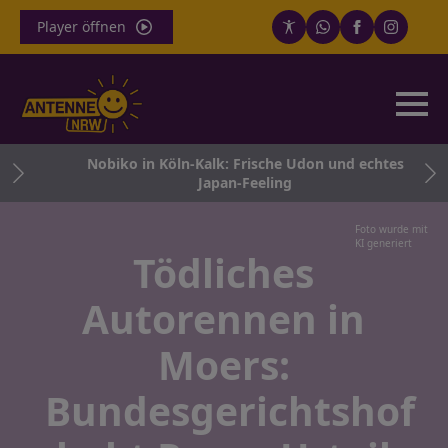
Player öffnen
gt
Nobiko in Köln-Kalk: Frische Udon und echtes
Japan-Feeling
Foto wurde mit
KI generiert
Tödliches
Autorennen in
Moers:
Bundesgerichtshof