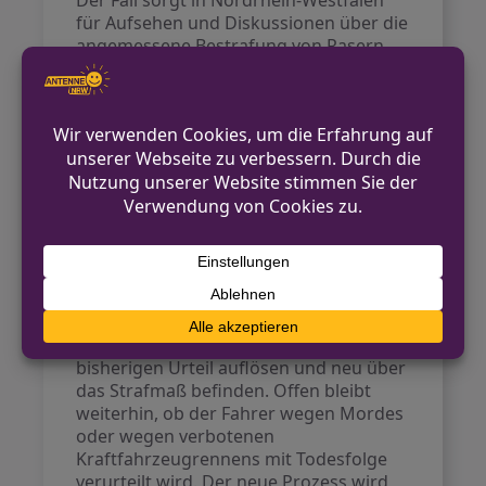
Der Fall sorgt in Nordrhein-Westfalen
für Aufsehen und Diskussionen über die
angemessene Bestrafung von Rasern,
insbesondere wenn Unbeteiligte zu
Schaden kommen. Die Rechtslage und
Urteile zu illegalen Autorennen und
Rasertaten werden bundesweit
aufmerksam verfolgt. Durch das
Eingreifen des BGH wird das Thema
erneut auf juristischer und politischer
Ebene diskutiert.
Ausblick
Das Landgericht Duisburg muss nun
den juristischen Widerspruch im
bisherigen Urteil auflösen und neu über
das Strafmaß befinden. Offen bleibt
weiterhin, ob der Fahrer wegen Mordes
oder wegen verbotenen
Kraftfahrzeugrennens mit Todesfolge
verurteilt wird. Der neue Prozess wird