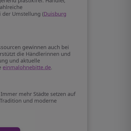
hend plastikfrei. Händler,
ahlreiche
 der Umstellung (
Duisburg
ssourcen gewinnen auch bei
stützt die Händlerinnen und
lung und aktuelle
ie
einmalohnebitte.de
.
: Immer mehr Städte setzen auf
e Tradition und moderne