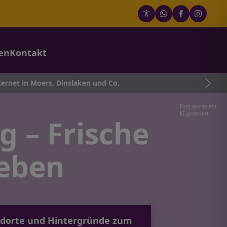
en
Kontakt
s, Dinslaken und Co.
Foto wurde mit
KI generiert
 – Frische
leben
tandorte und Hintergründe zum