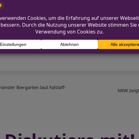
märkte werden möchte – sei es als Händler oder Bes
gsformular auf der offiziellen Webseite. Die Angebo
ss Kunden und Anbieter gleichermaßen profitieren. F
bei Duisburg Kontor zur Verfügung.
önster Biergarten laut Falstaff-
NRW zeigt