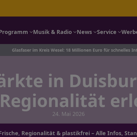
Programm
Musik & Radio
News
Service
Werb
 im Kreis Wesel: 18 Millionen Euro für schnelles Internet in Moer
kte in Duisburg
Regionalität er
24. Mai 2026
ische, Regionalität & plastikfrei – Alle Infos, S