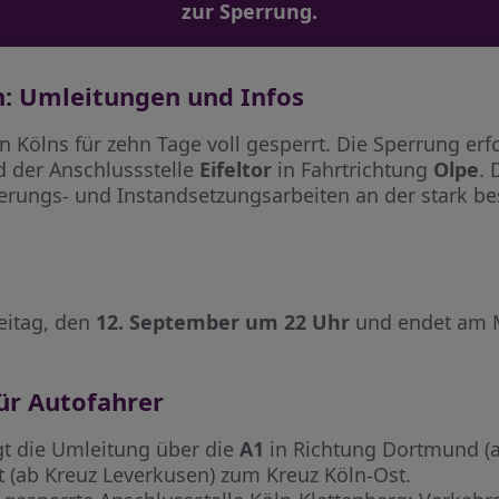
zur Sperrung.
n: Umleitungen und Infos
 Kölns für zehn Tage voll gesperrt. Die Sperrung er
 der Anschlussstelle
Eifeltor
in Fahrtrichtung
Olpe
.
ierungs- und Instandsetzungsarbeiten an der stark b
eitag, den
12. September um 22 Uhr
und endet am 
ür Autofahrer
gt die Umleitung über die
A1
in Richtung Dortmund (a
t (ab Kreuz Leverkusen) zum Kreuz Köln-Ost.