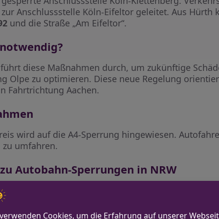
 gesperrte Anschlussstelle Köln-Klettenberg: Verke
zur Anschlussstelle Köln-Eifeltor geleitet. Aus Hür
92
und die Straße „Am Eifeltor“.
 notwendig?
führt diese Maßnahmen durch, um zukünftige Schäd
g Olpe zu optimieren. Diese neue Regelung orientiert
n Fahrtrichtung Aachen.
nahmen
eis wird auf die A4-Sperrung hingewiesen. Autofahre
g zu umfahren.
 zu Autobahn-Sperrungen in NRW
um NRW betreffen viele Autobahnen. Die Situation wir
zeitig relevante Informationen zur Verfügung zu ste