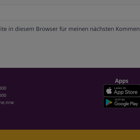
ite in diesem Browser für meinen nächsten Komment
Apps
000
000
ne.nrw