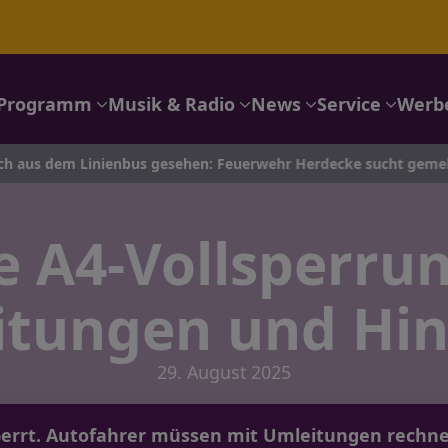
Programm
Musik & Radio
News
Service
Werb
ienbus gesehen: Feuerwehr Herdecke sucht gemeldeten Lkw-Brand
 A4-Vollsperrun
itungen und Hin
29. August 2025
errt. Autofahrer müssen mit Umleitungen rechnen