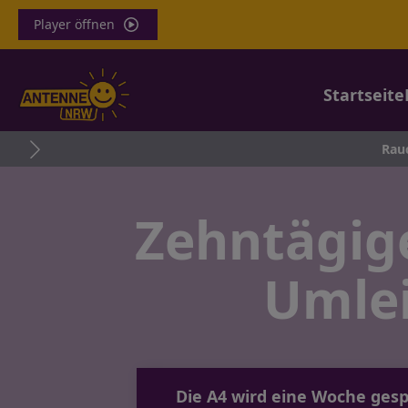
Player öffnen
Startseite
Rauch aus dem Lin
Zehntägige
Umle
Die A4 wird eine Woche gesp