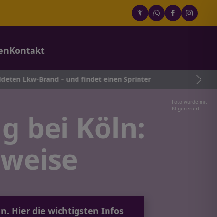
en
Kontakt
 – und findet einen Sprinter
Foto wurde mit
KI generiert
g bei Köln:
weise
. Hier die wichtigsten Infos