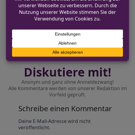
Stadtrat und Kreistag in NRW: Aufgaben
und Bedeutung
NÄCHSTER BEITRAG
Niederländische Gemeinden kämpfen
gegen Windpark im Reichswald
Diskutiere mit!
Anonym und ganz ohne Anmeldezwang!
Alle Kommentare werden von unserer Redaktion im
Vorfeld geprüft.
Schreibe einen Kommentar
Alternative:
Deine E-Mail-Adresse wird nicht
veröffentlicht.