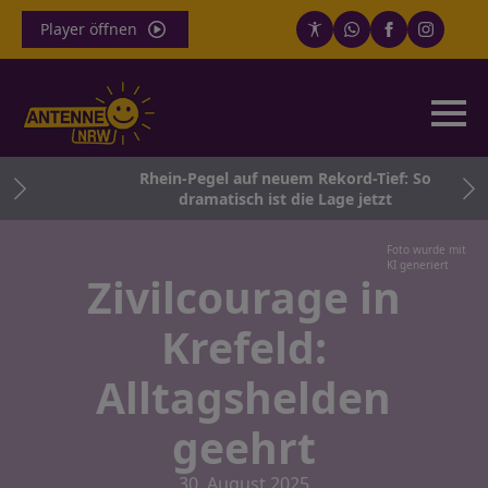
Player öffnen
ner
Rhein-Pegel auf neuem Rekord-Tief: So
tag
dramatisch ist die Lage jetzt
Foto wurde mit
KI generiert
Zivilcourage in
Krefeld:
Alltagshelden
geehrt
30. August 2025