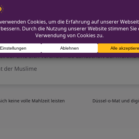
 die Bestattung im traditionellen Leinentuch ermöglic
e rituelle Waschung der Toten an.
gen zu meistern. In Deutschland dürfen Grabstätten 
 dem islamischen Konzept der dauerhaften Grabruhe w
ezeit von 48 Stunden vor der Beerdigung stellt für vi
sendes Interesse und eine zunehmende Akzeptanz mus
t auf eine sich verändernde Landschaft der multikult
t der Muslime
sich keine volle Mahlzeit leisten
Düssel-o-Mat und dig