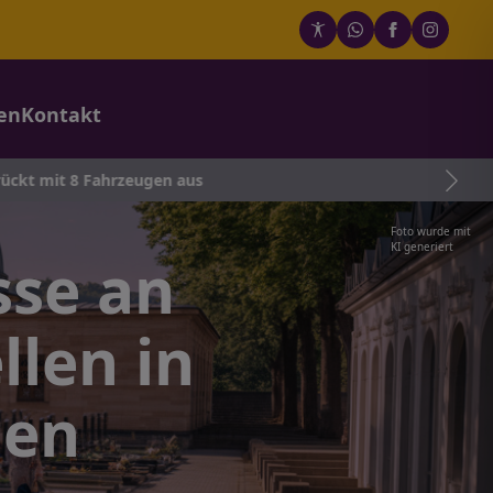
en
Kontakt
 aus
Foto wurde mit
KI generiert
se an
len in
len