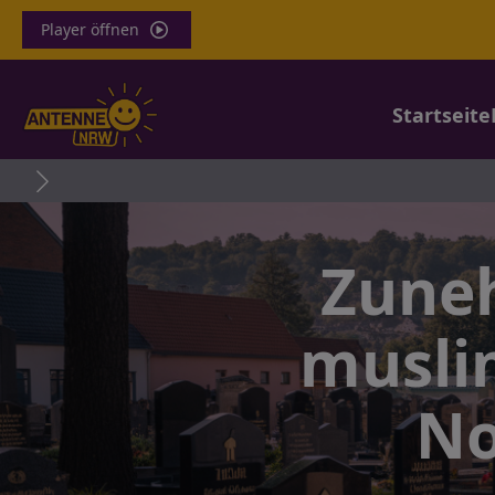
Player öffnen
Startseite
Zune
musli
No