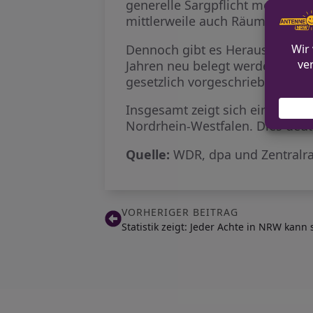
generelle Sargpflicht mehr, was
mittlerweile auch Räume für di
Dennoch gibt es Herausforderun
Jahren neu belegt werden, was
gesetzlich vorgeschriebene Wart
Insgesamt zeigt sich ein wach
Nordrhein-Westfalen. Dies deute
Quelle:
WDR, dpa und Zentralra
VORHERIGER BEITRAG
Statistik zeigt: Jeder Achte in NRW kann 