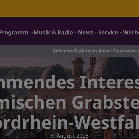
Programm
Musik & Radio
News
Service
Werb
Gefahrstoff-Alarm in Ahlen: Feuerwehr rückt mit 8 Fahrzeugen
hmendes Interes
mischen Grabstel
rdrhein-Westfa
6. August 2025