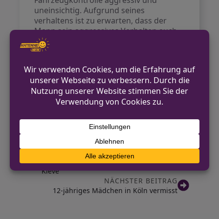
Fahrzeugkontrolle aggressiv und
uneinsichtig. Aufgrund seines
verhaltens ist zu erwarten, dass der
Mann sein aggressives Verhalten auch
anderen Verkehrsteilnehmenden
gegenüber beibehalten könnte. Daher
wurde ein Bericht an das
Straßenverkehrsamt erstellt, um die
Fahrtauglichkeit des 19-Jährigen zu
überprüfen. Zudem wurde eine
Strafanzeige wegen Beleidigung
erstattet.
VORHERIGER BEITRAG
Gebäudebrand an der Materborner Allee in
Kleve
NÄCHSTER BEITRAG
12-jähriges Mädchen in Köln vermisst