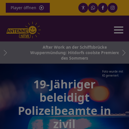
Player öffnen
After Work an der Schiffsbrücke
in
Wuppermündung: Hitdorfs coolste Premiere
e
des Sommers
Foto wurde mit
KI generiert
19-Jähriger
beleidigt
Polizeibeamte in
zivil