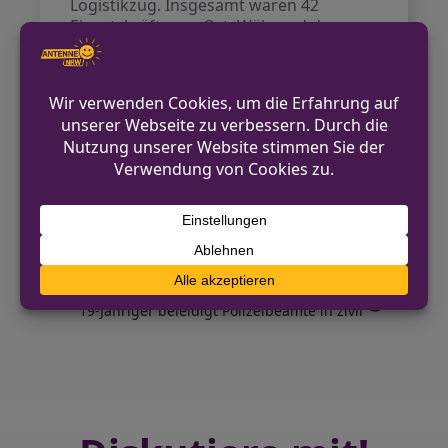
Logistikzug. Insgesamt waren 42
Einsatzkräfte vor Ort. Während der
Löscharbeiten wurde die Hoffmannallee
zwischen der Kreuzung
Dorfstraße/Querallee und der
Kapellenstraße vollständig gesperrt. Der
Einsatz dauerte zum aktuellen Zeitpunkt
(16:00 Uhr) noch an.
VORHERIGER BEITRAG
12-jähriges Mädchen in Selfkant-Saeffelen
vermisst
NÄCHSTER BEITRAG
19-Jähriger beleidigt Polizeibeamte in zivil