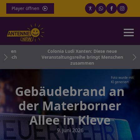
Player öffnen
achen
Colonia Ludi Xanten: Diese neue
n noch
Veranstaltungsreihe bringt Menschen
zusammen
Foto wurde mit
KI generiert
Gebäudebrand an
der Materborner
Allee in Kleve
9. Juni 2026