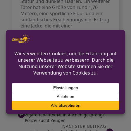
Statur und dunklen Haaren. Ein weiterer
Täter hat eine Größe von rund 1,70
Metern, eine sportliche Figur und ein
südländisches Erscheinungsbild. Er trug
eine Jacke, die mit einer
hilfsorganisation verbunden sein
könnte.
Die Polizei ermittelt und nutzt diesen
Vorfall, um vor ähnlichen
Betrugsmaschen zu warnen. Es wird
geraten, keine Fremden in die eigene
Wohnung zu lassen und in
Zweifelsfällen Verwandte oder die
Polizei zu kontaktieren.
VORHERIGER BEITRAG
Zigarettenautomat in Aachen gesprengt –
Polizei sucht Zeugen
NÄCHSTER BEITRAG