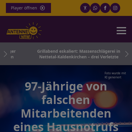
Player öffnen
riger
Grillabend eskaliert: Massenschlägerei in
ugen
Nettetal-Kaldenkirchen – drei Verletzte
Foto wurde mit
KI generiert
97-Jährige von
falschen
Mitarbeitenden
eines Hausnotrufs