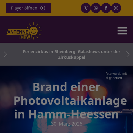
Player öffnen
rbt
Ferienzirkus in Rheinberg: Galashows unter der
Zirkuskuppel
Foto wurde mit
KI generiert
Brand einer
Photovoltaikanlage
in Hamm-Heessen
30. März 2026