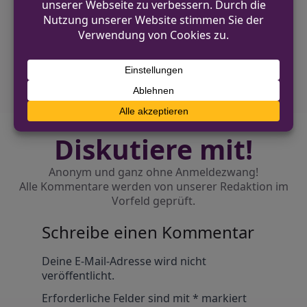
Bankmitarbeiter aus
NÄCHSTER BEITRAG
Fußgänger in Mönchengladbach
angefahren – E-Scooter-Fahrer geflohen
Diskutiere mit!
Anonym und ganz ohne Anmeldezwang!
Alle Kommentare werden von unserer Redaktion im
Vorfeld geprüft.
Schreibe einen Kommentar
Alternative:
Deine E-Mail-Adresse wird nicht
veröffentlicht.
Erforderliche Felder sind mit
*
markiert