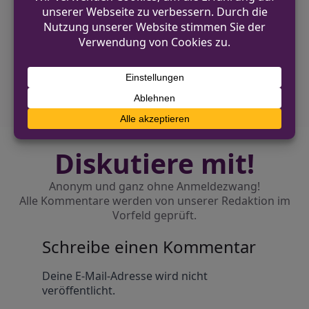
VORHERIGER BEITRAG
Betrug an Senioren: Polizei nimmt drei
Männer in Vlotho fest
NÄCHSTER BEITRAG
Toyota beschädigt – Verursacher flüchtig
Diskutiere mit!
Anonym und ganz ohne Anmeldezwang!
Alle Kommentare werden von unserer Redaktion im
Vorfeld geprüft.
Schreibe einen Kommentar
Alternative:
Deine E-Mail-Adresse wird nicht
veröffentlicht.