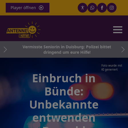
Player öffnen
Vermisste Seniorin in Duisburg: Polizei bittet
ein
dringend um eure Hilfe!
Foto wurde mit
KI generiert
Einbruch in
Bünde:
Unbekannte
entwenden