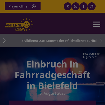
Player öffnen
er
Zivildienst 2.0: Kommt der Pflichtdienst zurück?
n
Foto wurde mit
KI generiert
Einbruch in
Fahrradgeschäft
in Bielefeld
5. August 2025