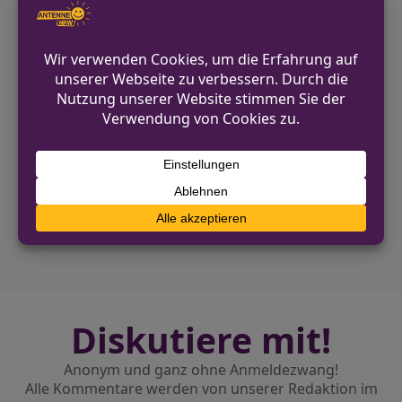
Polizei Bielefeld
0521 545-0
pressestelle.bielefeld@polizei.nrw.de
https://bielefeld.polizei.nrw/
VORHERIGER BEITRAG
Flucht nach Verkehrsunfall in Lübbecke
NÄCHSTER BEITRAG
Radfahrer verstirbt nach Alleinunfall in
Meerbusch
Diskutiere mit!
Anonym und ganz ohne Anmeldezwang!
Alle Kommentare werden von unserer Redaktion im