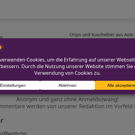
Chips und Kuscheltier aus Auto
er
Diskutiere mit!
Anonym und ganz ohne Anmeldezwang!
mmentare werden von unserer Redaktion im Vorfeld 
r
öffentlicht.