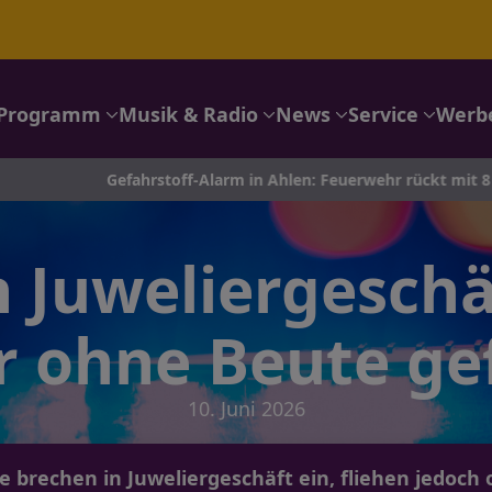
Programm
Musik & Radio
News
Service
Werb
Gefahrstoff-Alarm in Ahlen: Feuerwehr rückt mit 8 Fahrzeuge
n Juweliergeschä
er ohne Beute ge
10. Juni 2026
brechen in Juweliergeschäft ein, fliehen jedoch