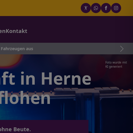
en
Kontakt
n aus
Foto wurde mit
KI generiert
ft in Herne
flohen
 ohne Beute.