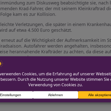
 Einmündung zum Diskusweg beabsichtigte sie, nach 
nden Krad-Fahrer, der mit seinem Kleinkraftrad die
 Folge kam es zur Kollision.
tt leichte Verletzungen, die später in einem Kranken
rd auf etwa 4.500 Euro geschätzt.
um erneut auf die Wichtigkeit der Aufmerksamkeit im 
radsaison. Autofahrer werden angehalten, insbeson
se herannahende Krafträder zu achten, da diese au
enommen werden.
r Gartenstraße
Zeugensuche nac