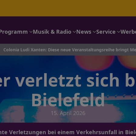
Programm
Musik & Radio
News
Service
Werb
a Ludi Xanten: Diese neue Veranstaltungsreihe bringt Mensche
 verletzt sich b
Bielefeld
15. April 2026
chte Verletzungen bei einem Verkehrsunfall in Biel