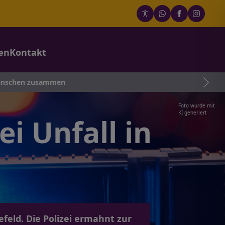
en
Kontakt
n zusammen
Foto wurde mit
KI generiert
ei Unfall in
efeld. Die Polizei ermahnt zur