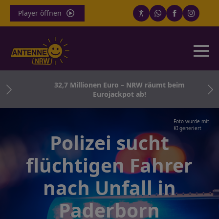
Player öffnen
orn
32,7 Millionen Euro – NRW räumt beim
Eurojackpot ab!
Foto wurde mit
KI generiert
Polizei sucht
flüchtigen Fahrer
nach Unfall in
Paderborn