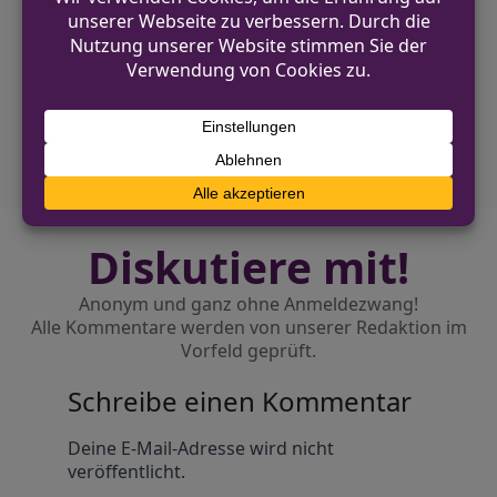
VORHERIGER BEITRAG
Kleve: Verletzte nach Sturz mit E-Scooter in
Fußgängerzone
NÄCHSTER BEITRAG
Trickdiebe in Bochum: Falsche Handwerker
bestehlen Seniorinnen
Diskutiere mit!
Anonym und ganz ohne Anmeldezwang!
Alle Kommentare werden von unserer Redaktion im
Vorfeld geprüft.
Schreibe einen Kommentar
Alternative:
Deine E-Mail-Adresse wird nicht
veröffentlicht.