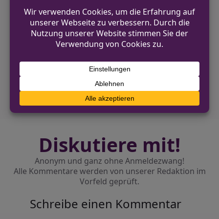
VORHERIGER BEITRAG
Diebstähle aus Pkw in Kierspe
NÄCHSTER BEITRAG
Forstschutzbeauftragter auf Wanderweg
angefahren
Diskutiere mit!
Anonym und ganz ohne Anmeldezwang!
Alle Kommentare werden von unserer Redaktion im
Vorfeld geprüft.
Schreibe einen Kommentar
Alternative: