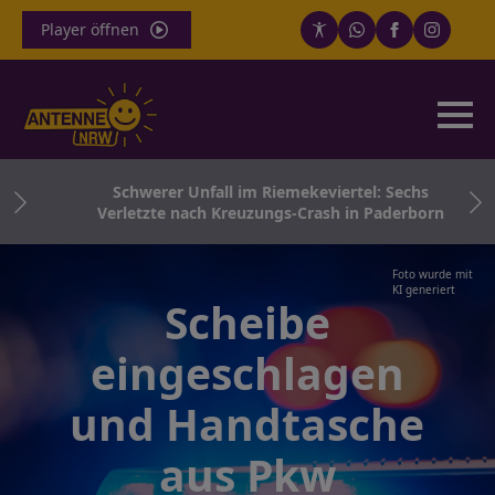
Player öffnen
und
Schwerer Unfall im Riemekeviertel: Sechs
Verletzte nach Kreuzungs-Crash in Paderborn
Foto wurde mit
KI generiert
Scheibe
eingeschlagen
und Handtasche
aus Pkw