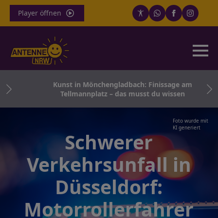
Player öffnen
ern
Kunst in Mönchengladbach: Finissage am
Tellmannplatz – das musst du wissen
Foto wurde mit
KI generiert
Schwerer
Verkehrsunfall in
Düsseldorf:
Motorrollerfahrer