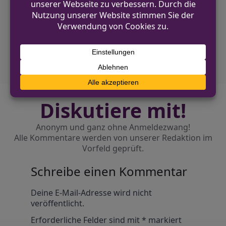
Supermarkt gefasst
NÄCHSTER BEITRAG
Gefährliche Körperverletzung in
Bahnhofsunterführung
Diskutiere mit!
Anonym und ganz ohne Anmeldezwang!
Alle Kommentare werden von unserer Redaktion im
Vorfeld geprüft.
Schreibe einen Kommentar
Alternative:
Deine E-Mail-Adresse wird nicht
veröffentlicht.
Erforderliche Felder sind mit
*
markiert