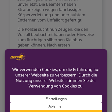
unverletzt. Die Beamten haben
Strafanzeigen wegen fahrlässiger
Körperverletzung und unerlaubtem
Entfernen vom Unfallort gefertigt.
Die Polizei sucht nun Zeugen, die den
Vorfall beobachtet haben oder Hinweise
zum flüchtigen silbernen Kleinbus
geben können. Nach ersten
Erkenntnissen könnte es sich um ein
Fahrzeug der Marke Mercedes oder VW
handeln. Hinweise nimmt die
Autobahnpolizeiwache Bochum unter
der Telefonnummer 0231/132-4821
entgegen.
Kontakt für Hinweise /
Pressestelle
Polizei Bochum
0231/132-4821