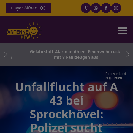
Player öffnen
ath
Gefahrstoff-Alarm in Ahlen: Feuerwehr rückt
tern
mit 8 Fahrzeugen aus
Foto wurde mit
KI generiert
Unfallflucht auf A
43 bei
Sprockhövel:
Polizei sucht