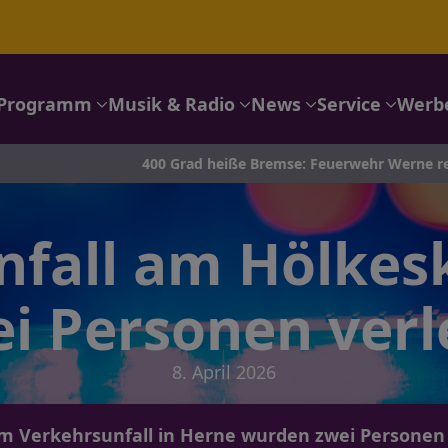
Programm
Musik & Radio
News
Service
Werb
400 Grad heiße Bremse: Feuerwehr Werne rettet Autotransport
nfall am Hölkes
i Personen verl
8. April 2026
m Verkehrsunfall in Herne wurden zwei Personen 