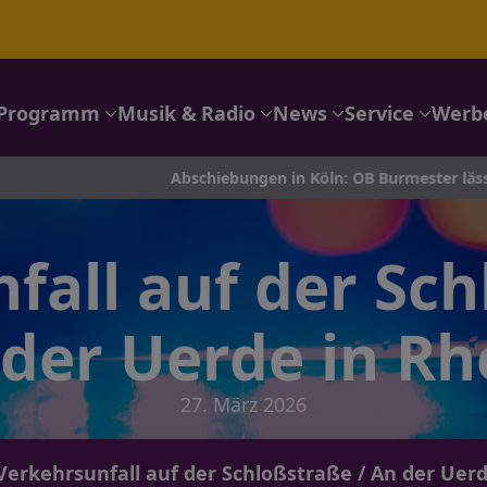
Programm
Musik & Radio
News
Service
Werb
Abschiebungen in Köln: OB Burmester lässt die Coesfeld-Lis
fall auf der Sch
der Uerde in R
27. März 2026
rkehrsunfall auf der Schloßstraße / An der Uerde. 