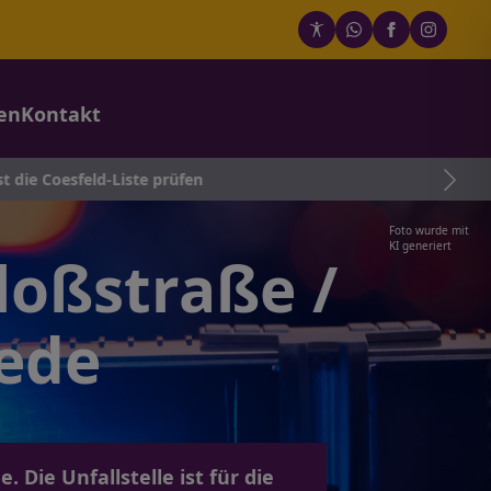
en
Kontakt
te prüfen
Foto wurde mit
KI generiert
loßstraße /
hede
Die Unfallstelle ist für die