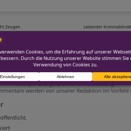
cht Zeugen
Leitender Kriminaldirek
Diskutiere mit!
Anonym und ganz ohne Anmeldezwang!
mmentare werden von unserer Redaktion im Vorfeld 
r
öffentlicht.
iert