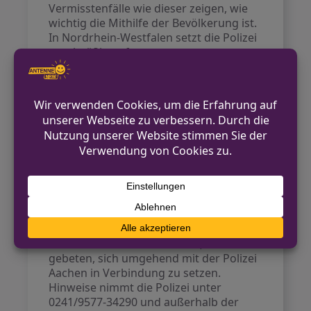
Vermisstenfälle wie dieser zeigen, wie
wichtig die Mithilfe der Bevölkerung ist.
In Nordrhein-Westfalen setzt die Polizei
regelmäßig auf
Öffentlichkeitsfahndungen, um
vermisste Kinder schnellstmöglich zu
finden. Hinweise aus der Bevölkerung
sind oft entscheidend für den Verlauf
der Ermittlungen. Jeder Hinweis, auch
wenn er nicht bedeutend erscheint,
kann entscheidend sein.
Ausblick
Wer Mohammad gesehen hat oder
sonstige Angaben zu seinem
Aufenthaltsort machen kann, wird
gebeten, sich umgehend mit der Polizei
Aachen in Verbindung zu setzen.
Hinweise nimmt die Polizei unter
0241/9577-34290 und außerhalb der