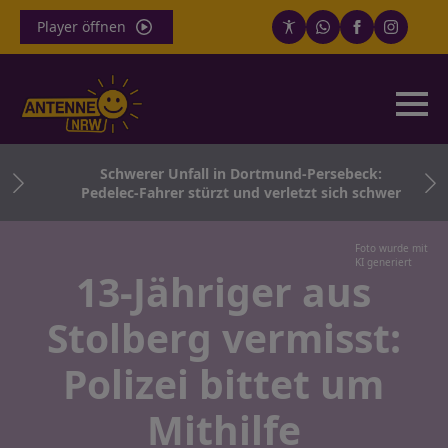
Player öffnen
ch
Schwerer Unfall in Dortmund-Persebeck:
Pedelec-Fahrer stürzt und verletzt sich schwer
Foto wurde mit
KI generiert
13-Jähriger aus
Stolberg vermisst:
Polizei bittet um
Mithilfe