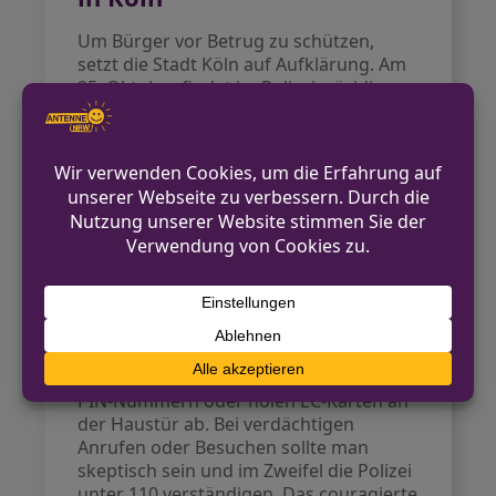
Um Bürger vor Betrug zu schützen,
setzt die Stadt Köln auf Aufklärung. Am
25. Oktober findet im Polizeipräsidium
Köln das
Theaterstück „Reingelegt und
abgezockt!“
statt. Die Veranstaltung
informiert über die miesen Tricks der
Betrüger und zeigt, wie man sich
schützen kann. Interessierte können
sich noch anmelden.
So schützen Sie sich vor
Betrügern
Die Polizei rät zur Vorsicht: Echte
Bankmitarbeiter fragen niemals nach
PIN-Nummern oder holen EC-Karten an
der Haustür ab. Bei verdächtigen
Anrufen oder Besuchen sollte man
skeptisch sein und im Zweifel die Polizei
unter 110 verständigen. Das couragierte